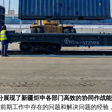
分展现了新疆炬申各部门高效的协同作战能
结前期工作中存在的问题和解决问题的经验