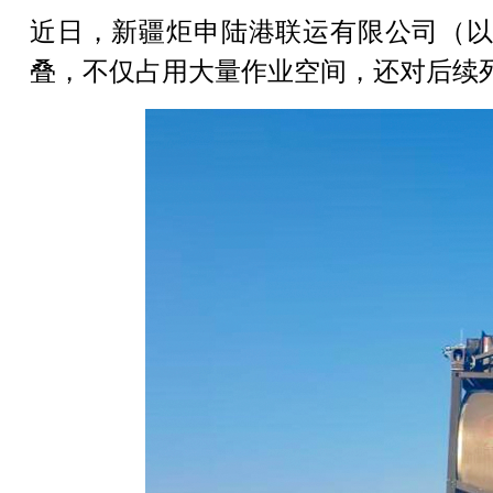
近日，新疆炬申陆港联运有限公司（
叠，不仅占用大量作业空间，还对后续