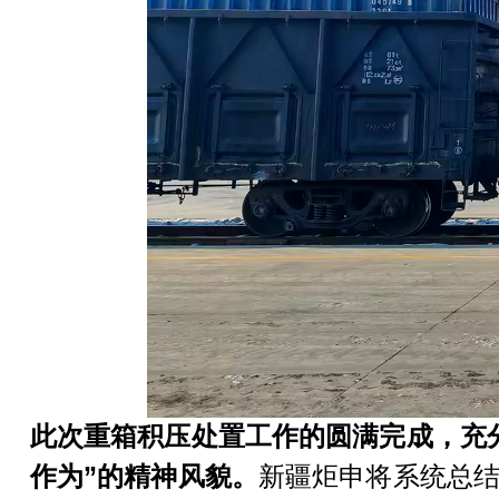
此次重箱积压处置工作的圆满完成，充
作为”的精神风貌。
新疆炬申将系统总