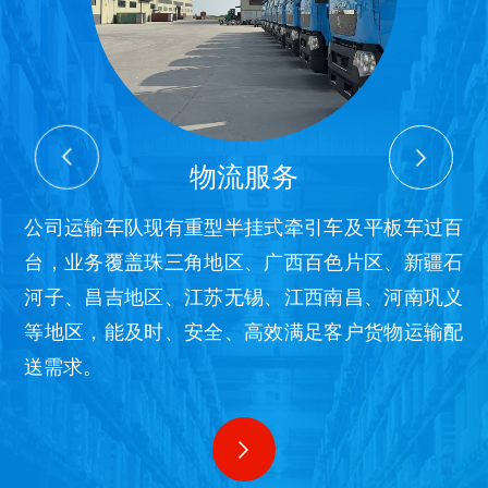
网络货运
物流服务
仓储服务
网络货运
物流服务
通过大数据中心，对供应链中的物流、车流、商
公司运输车队现有重型半挂式牵引车及平板车过百
仓储主要品种为铝、铜、锌、锡等有色金属，以及
通过大数据中心，对供应链中的物流、车流、商
公司运输车队现有重型半挂式牵引车及平板车过百
流、资金流、信息流等资源进行有效整合，为参与
台，业务覆盖珠三角地区、广西百色片区、新疆石
不锈钢、棉纱、塑料、原木等大宗原材料，全方位
流、资金流、信息流等资源进行有效整合，为参与
台，业务覆盖珠三角地区、广西百色片区、新疆石
供应链过程的各协作方提供数字化管理服务，且保
河子、昌吉地区、江苏无锡、江西南昌、河南巩义
提供集装箱及整车货物的验收入库、在库管理、按
供应链过程的各协作方提供数字化管理服务，且保
河子、昌吉地区、江苏无锡、江西南昌、河南巩义
障信息安全与透明化，帮助货主企业高效运作的同
等地区，能及时、安全、高效满足客户货物运输配
指令过户或出库、期货交割等综合仓储服务。
障信息安全与透明化，帮助货主企业高效运作的同
等地区，能及时、安全、高效满足客户货物运输配
时实现降本增效。
送需求。
时实现降本增效。
送需求。