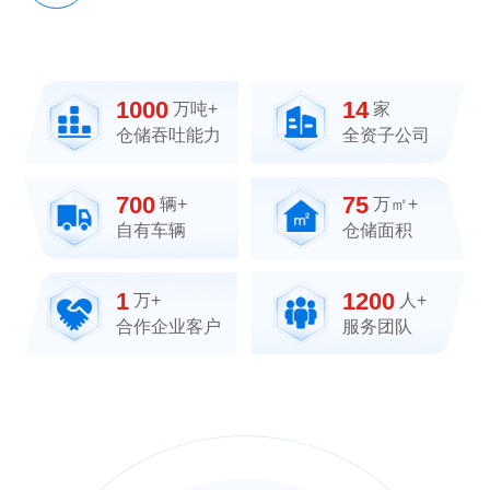
1000
14
万吨+
家
仓储吞吐能力
全资子公司
700
75
辆+
万㎡+
自有车辆
仓储面积
1
1200
万+
人+
合作企业客户
服务团队